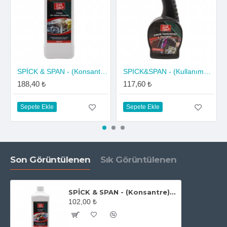
SPİCK & SPAN - (Konsantre) Fırçasız Oto Yıkama Şampuanı
SPICK&SPAN - (Kullanıma Hazır) Lastik Temizleyici ve Parlatıcı
188,40 ₺
117,60 ₺
Sepete Ekle
Sepete Ekle
Son Görüntülenen
Sık Görüntülenen
SPİCK & SPAN - (Konsantre) Fırçalı Oto Yıkama Şampuanı
102,00 ₺