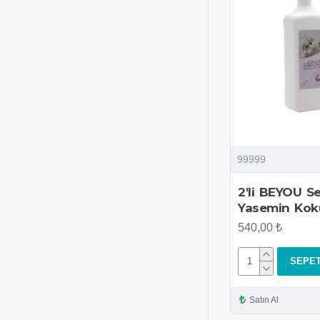
99999
2'li BEYOU Se
Yasemin Kok
540,00 ₺
SEPET
Satın Al