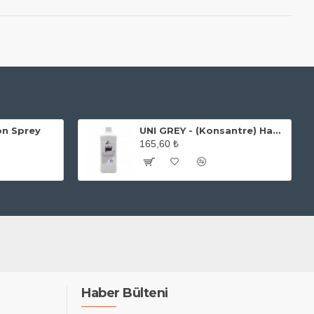
.
kon Sprey
UNI GREY - (Konsantre) Hassas Metal Yüzey Kir ve Yağ Temizleyici 1 Litre
165,60 ₺
Haber Bülteni