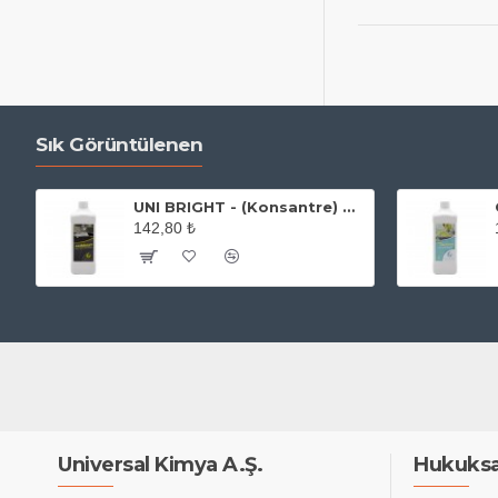
Sık Görüntülenen
UNI BRIGHT - (Konsantre) Paslanmaz Çelik Temizleyici ve Parlatıcı 500 ml
142,80 ₺
Universal Kimya A.Ş.
Hukuksa