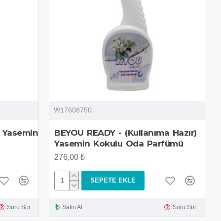
W17608750
) Yasemin
BEYOU READY - (Kullanıma Hazır)
Yasemin Kokulu Oda Parfümü
276,00 ₺
SEPETE EKLE
Soru Sor
Satın Al
Soru Sor