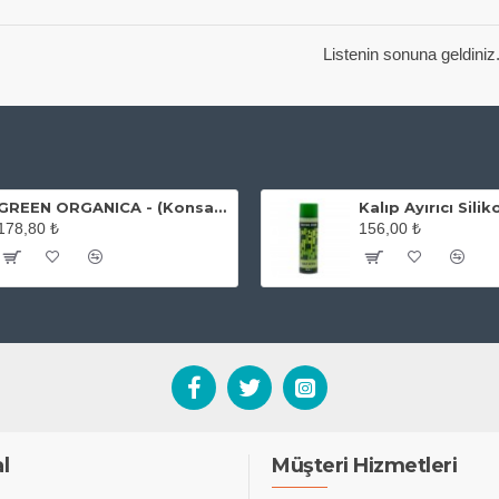
Listenin sonuna geldiniz
GREEN ORGANICA - (Konsantre) Genel Yüzey Temizleyici 1 Litre
Kalıp Ayırıcı Sili
178,80 ₺
156,00 ₺
l
Müşteri Hizmetleri