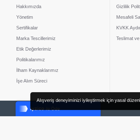
Hakkımızda
Gizlilik Poli
Yönetim
Mesafeli S
Sertifikalar
KVKK Aydın
Marka Tescillerimiz
Teslimat ve 
Etik Değerlerimiz
Politikalarımız
İlham Kaynaklarımız
İşe Alım Süreci
Tek Tıkla Ödeme Kolaylığı
Alışveriş deneyiminizi iyileştirmek için yasal düze
7/24 Canlı Destek
%100 Sorunsuz Alışveriş
Daha Fazla Bilgi