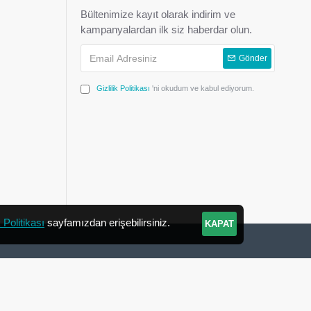
Bültenimize kayıt olarak indirim ve
kampanyalardan ilk siz haberdar olun.
Gönder
Gizlilik Politikası
'ni okudum ve kabul ediyorum.
k Politikası
sayfamızdan erişebilirsiniz.
KAPAT