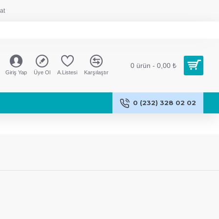
at
0 ürün - 0,00 ₺
Giriş Yap
Üye Ol
A.Listesi
Karşılaştır
0 (232) 328 02 02