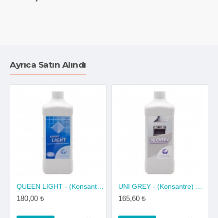
Ayrıca Satın Alındı
QUEEN LIGHT - (Konsantre) Tuvalet Banyo Temizleyici 1 Litre
UNI GREY - (Konsantre) Hassas Metal Yüzey Kir ve Yağ Temizleyici 1 Litre
180,00 ₺
165,60 ₺