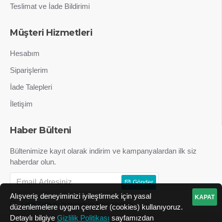
Teslimat ve İade Bildirimi
Müşteri Hizmetleri
Hesabım
Siparişlerim
İade Talepleri
İletişim
Haber Bülteni
Bültenimize kayıt olarak indirim ve kampanyalardan ilk siz
haberdar olun.
Gönder
Alışveriş deneyiminizi iyileştirmek için yasal
KAPAT
Gizlilik Politikası
'ni okudum ve kabul ediyorum.
düzenlemelere uygun çerezler (cookies) kullanıyoruz.
Tek Tıkla Ödeme Kolaylığı
Detaylı bilgiye
Gizlilik Politikası
sayfamızdan