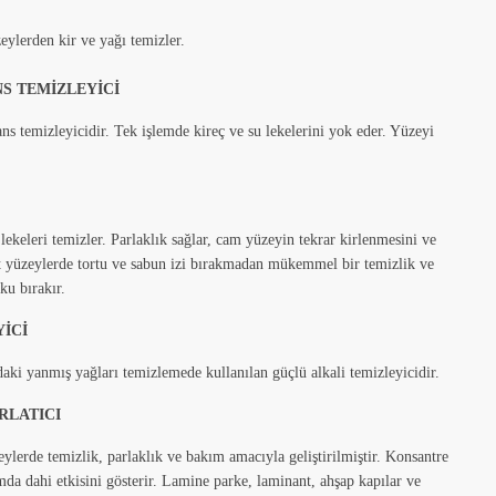
eylerden kir ve yağı temizler.
S TEMİZLEYİCİ
ns temizleyicidir. Tek işlemde kireç ve su lekelerini yok eder. Yüzeyi
lekeleri temizler. Parlaklık sağlar, cam yüzeyin tekrar kirlenmesini ve
rt yüzeylerde tortu ve sabun izi bırakmadan mükemmel bir temizlik ve
ku bırakır.
İCİ
daki
yanmış
yağları
temizlemede
kullanılan
güçlü
alkali
temizleyicidir
.
RLATICI
eylerde temizlik, parlaklık ve bakım amacıyla geliştirilmiştir. Konsantre
mda dahi etkisini gösterir. Lamine parke, laminant, ahşap kapılar ve