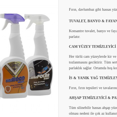
Fırın, davlumbaz gibi hassas yüz
TUVALET, BANYO & FAYAN
Konsantre tuvalet, banyo ve faya
parlatır.
CAM YÜZEY TEMİZLEYİCİ
Her türlü cam yüzeylerde kir ve 
tozlanmasını geciktirir. Tüm se
parlaklık sağlar. Ortamda hoş ko
İS
&
YANIK
YAĞ
TEMİZLEY
Fırın
,
fırın
tepsileri
ve
tavaların
AHŞAP TEMİZLEYİCİ & PA
Tüm silinebilir hassas ahşap yüz
olması nedeni ile çok az kullanı