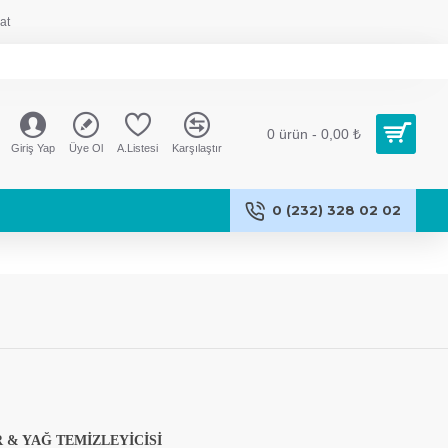
at
0 ürün - 0,00 ₺
Giriş Yap
Üye Ol
A.Listesi
Karşılaştır
0 (232) 328 02 02
 & YAĞ TEMİZLEYİCİSİ