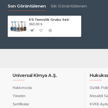
Son Görüntülenen
Sık Görüntülenen
5'li Temizlik Grubu Seti
360,00 ₺
Universal Kimya A.Ş.
Hukuksa
Hakkımızda
Gizlilik Poli
Yönetim
Mesafeli S
Sertifikalar
KVKK Aydın