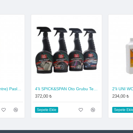
UNI BRIGHT - (Konsantre) Paslanmaz Çelik Temizleyici ve Parlatıcı 500 ml
4'li SPICK&SPAN Oto Grubu Temizlik Seti 2
372,00 ₺
234,00 ₺
Sepete Ekle
Sepete Ekl