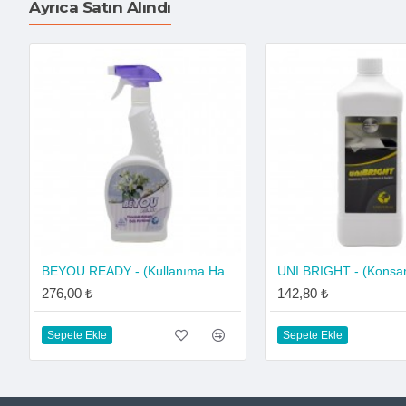
Ayrıca Satın Alındı
BEYOU READY - (Kullanıma Hazır) Yasemin Kokulu Oda Parfümü
276,00 ₺
142,80 ₺
Sepete Ekle
Sepete Ekle