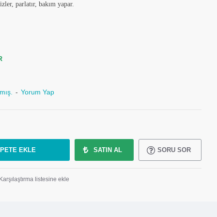
ler, parlatır, bakım yapar.
R
mış.
-
Yorum Yap
PETE EKLE
SATIN AL
SORU SOR
Karşılaştırma listesine ekle