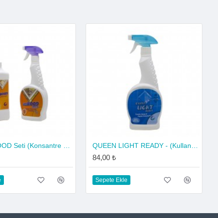
2'li UNI WOOD Seti (Konsantre + Kullanıma Hazır) - Ahşap Temizleyici ve Parlatıcı
QUEEN LIGHT READY - (Kullanıma Hazır) Tuvalet Banyo ve Fayans Temizleyici
84,00 ₺
e
Sepete Ekle