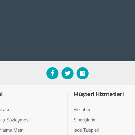
l
Müşteri Hizmetleri
tikası
Hesabım
atış Sözleşmesi
Siparişlerim
latma Metni
İade Talepleri